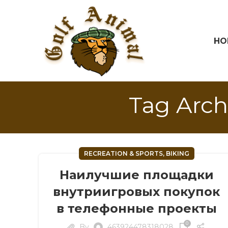
HO
Tag Arc
RECREATION & SPORTS, BIKING
Наилучшие площадки
внутриигровых покупок
в телефонные проекты
0
By
463924478318028