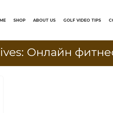
ME
SHOP
ABOUT US
GOLF VIDEO TIPS
C
hives: Онлайн фитне