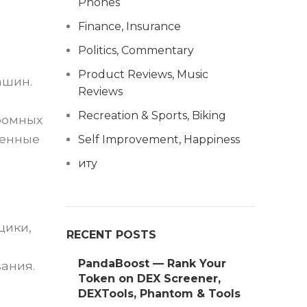
Phones
Finance, Insurance
Politics, Commentary
Product Reviews, Music
ашин.
Reviews
Recreation & Sports, Biking
кромных
менные
Self Improvement, Happiness
иту
щики,
RECENT POSTS
PandaBoost — Rank Your
ания.
Token on DEX Screener,
DEXTools, Phantom & Tools