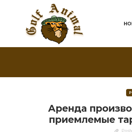
HO
P
Аренда произво
приемлемые та
Post