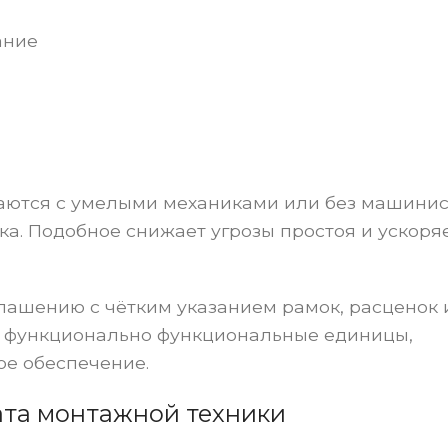
ание
аются с умелыми механиками или без машинис
а. Подобное снижает угрозы простоя и ускоря
лашению с чётким указанием рамок, расценок 
т функционально функциональные единицы,
е обеспечение.
ата монтажной техники