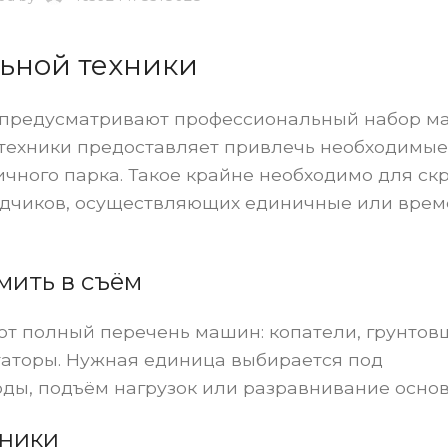
ьной техники
 предусматривают профессиональный набор м
техники предоставляет привлечь необходимые
ичного парка. Такое крайне необходимо для с
ядчиков, осуществляющих единичные или вре
ить в съём
ют полный перечень машин: копатели, грунтов
таторы. Нужная единица выбирается под
оды, подъём нагрузок или разравнивание основ
хники