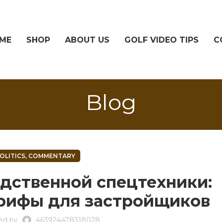
ME
SHOP
ABOUT US
GOLF VIDEO TIPS
C
Blog
OLITICS, COMMENTARY
дственной спецтехники:
рифы для застройщиков
ed by
463924478318028