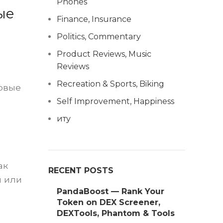
Phones
ые
Finance, Insurance
Politics, Commentary
Product Reviews, Music
Reviews
Recreation & Sports, Biking
ровые
Self Improvement, Happiness
иту
ак
RECENT POSTS
и или
PandaBoost — Rank Your
Token on DEX Screener,
DEXTools, Phantom & Tools