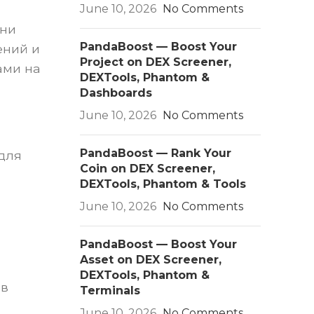
June 10, 2026
No Comments
Они
PandaBoost — Boost Your
ений и
Project on DEX Screener,
ами на
DEXTools, Phantom &
Dashboards
June 10, 2026
No Comments
PandaBoost — Rank Your
для
Coin on DEX Screener,
DEXTools, Phantom & Tools
June 10, 2026
No Comments
PandaBoost — Boost Your
Asset on DEX Screener,
DEXTools, Phantom &
 в
Terminals
June 10, 2026
No Comments