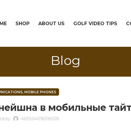
ME
SHOP
ABOUT US
GOLF VIDEO TIPS
C
Blog
NICATIONS, MOBILE PHONES
нейшна в мобильные тай
ed by
463924478318028