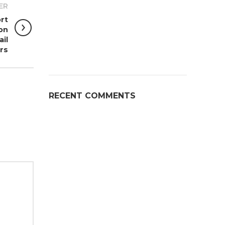
ER
rt
on
ail
rs
RECENT COMMENTS